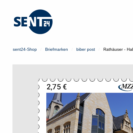
Mein Konto
Login
sent24-Shop
Briefmarken
biber post
Rathäuser - Ha