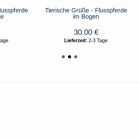
he Grüße - Flusspferde
Tierische Grüße - Sc
im Bogen
Einzelmarke
30.00
€
1.00
€
Lieferzeit:
2-3 Tage
Lieferzeit:
Leider nicht mehr 