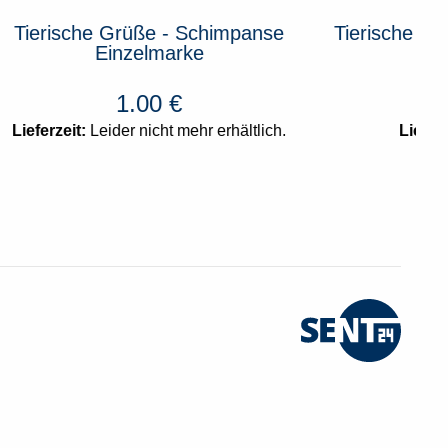
himpanse
Tierische Grüße - Schimpanse
im Bogen
30.00
€
erhältlich.
Lieferzeit:
2-3 Tage