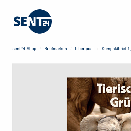
Mein Konto
Login
sent24-Shop
Briefmarken
biber post
Kompaktbrief 1