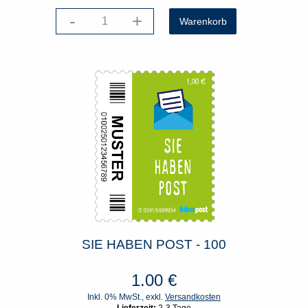
-
+
SIE HABEN POST - 100
1.00
€
Inkl. 0% MwSt., exkl.
Versandkosten