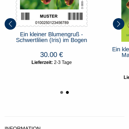
Ein kleiner Blumengruß -
Schwertlilien (Iris) im Bogen
Ein klei
30.00
€
Mark
Lieferzeit:
2-3 Tage
Liefe
INFORMATION