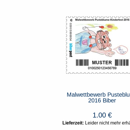
ewerb Pusteblume
Malwettbewerb Pustebl
Schmetterling
2016 Biber
1.00
€
1.00
€
rzeit:
2-3 Tage
Lieferzeit:
Leider nicht mehr erhäl