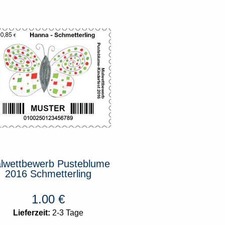
lwettbewerb Pusteblume
Malwettbewerb P
2016 Schmetterling
2016 Bib
1.00
€
1.00
Lieferzeit:
2-3 Tage
Lieferzeit:
Leider nicht 