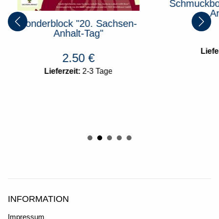
Schmuckbo
An
Sonderblock "20. Sachsen-
Anhalt-Tag"
Liefe
2.50
€
Lieferzeit:
2-3 Tage
INFORMATION
Impressum