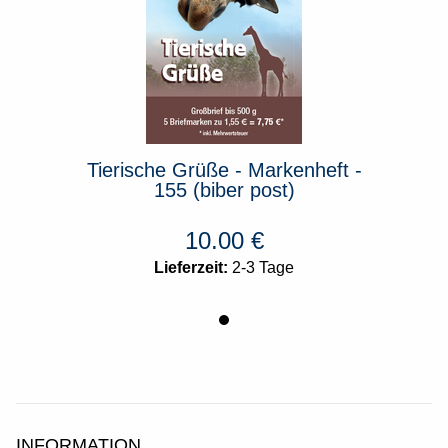
eft -
Tierische Grüße - Markenheft -
Tier
155 (biber post)
10.00
€
Lieferzeit:
2-3 Tage
INFORMATION